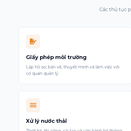
Các thủ tục p
Tôi đồng ý với Điều khoản và Chính sách quyền riêng 
Hãy giải hàm toán học sau: 5 - 3 = ?
Gửi
Giấy phép môi trường
Lập hồ sơ, bản vẽ, thuyết minh và làm việc với
cơ quan quản lý.
Xử lý nước thải
Thiết kế, thi công, cải tạo và vận hành hệ thống