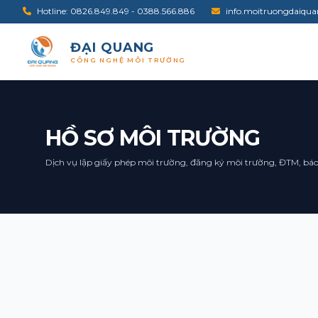
Hotline: 0826.849.849 - 0388.566.886
info.moitruongdaiq
ĐẠI QUANG
NHẬN TƯ VẤN
CÔNG NGHỆ MÔI TRƯỜNG
Cần Đại Quang tư vấn
Gửi thông tin để đội ngũ Đại Quang liên hệ, rà soá
hướng xử lý phù hợp.
HỒ SƠ MÔI TRƯỜNG
Tên
Email
Dịch vụ lập giấy phép môi trường, đăng ký môi trường, ĐTM, báo 
Địa chỉ
Điện t
Chủ đề
Tin nhắn