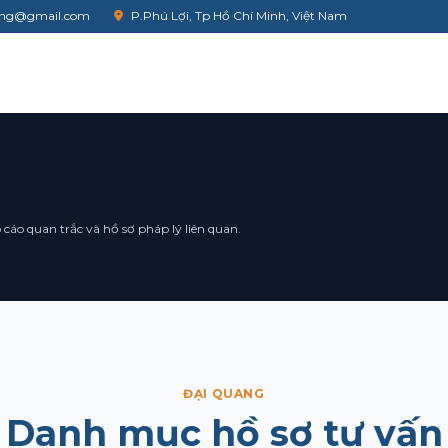
uang@gmail.com
P.Phú Lợi, Tp Hồ Chí Minh, Việt Nam
 phương án?
t nhu cầu và đề xuất
cáo quan trắc và hồ sơ pháp lý liên quan.
hoại
+1
ĐẠI QUANG
Danh mục hồ sơ tư vấn