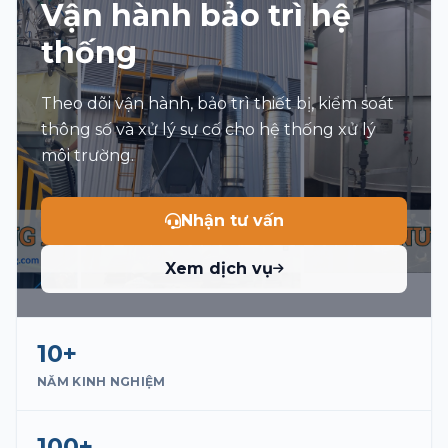
Vận hành bảo trì hệ
Chủ đề
thống
Tin nhắn
Theo dõi vận hành, bảo trì thiết bị, kiểm soát
thông số và xử lý sự cố cho hệ thống xử lý
môi trường.
Tôi đồng ý với Điều khoản và Chính sách quyền
riêng tư
Nhận tư vấn
Hãy giải hàm toán học sau: 7 * 3 = ?
Xem dịch vụ
Gửi
10+
NĂM KINH NGHIỆM
100+