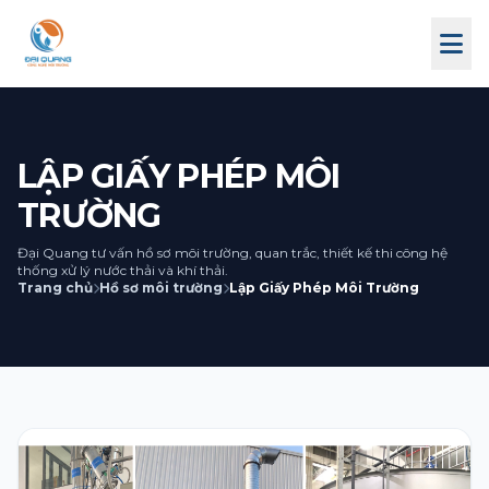
NHẬN TƯ VẤN
Cần Đại Quang tư vấn
phương án?
LẬP GIẤY PHÉP MÔI
Gửi thông tin để đội ngũ Đại Quang liên hệ, rà
soát nhu cầu và đề xuất hướng xử lý phù hợp.
TRƯỜNG
Đại Quang tư vấn hồ sơ môi trường, quan trắc, thiết kế thi công hệ
Tên
thống xử lý nước thải và khí thải.
Trang chủ
Hồ sơ môi trường
Lập Giấy Phép Môi Trường
Email
Địa chỉ
Điện thoại
+1