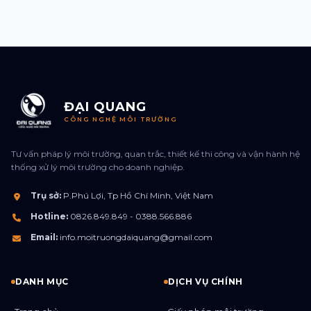
ĐẠI QUANG
CÔNG NGHỆ MÔI TRƯỜNG
Tư vấn pháp lý môi trường, quan trắc, thiết kế thi công và vận hành hệ
thống xử lý môi trường cho doanh nghiệp.
Trụ sở:
P.Phú Lợi, Tp Hồ Chí Minh, Việt Nam
Hotline:
0826.849.849 - 0388.566.886
Email:
info.moitruongdaiquang@gmail.com
DANH MỤC
DỊCH VỤ CHÍNH