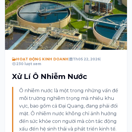
Chủ đề
Tin nhắn
Tôi đồng ý với Điều khoản và Chính sách quyền
HOẠT ĐỘNG KINH DOANH
|
Th05 22, 2026
|
riêng tư
230 lượt xem
Hãy giải hàm toán học sau: 7 + 2 = ?
Xử Lí Ô Nhiễm Nước
Gửi
Ô nhiễm nước là một trong những vấn đề
môi trường nghiêm trọng mà nhiều khu
vực, bao gồm cả Đại Quang, đang phải đối
mặt. Ô nhiễm nước không chỉ ảnh hưởng
đến sức khỏe con người mà còn tác động
xấu đến hệ sinh thái và phát triển kinh tế.