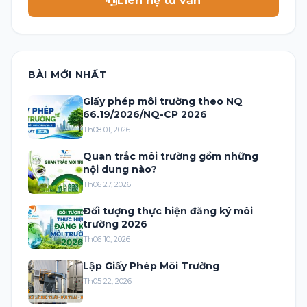
Liên hệ tư vấn
BÀI MỚI NHẤT
Giấy phép môi trường theo NQ
66.19/2026/NQ-CP 2026
Th08 01, 2026
Quan trắc môi trường gồm những
nội dung nào?
Th06 27, 2026
Đối tượng thực hiện đăng ký môi
trường 2026
Th06 10, 2026
Lập Giấy Phép Môi Trường
Th05 22, 2026