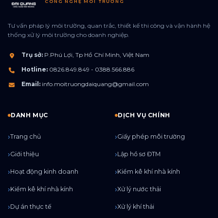
CÔNG NGHỆ MÔI TRƯỜNG
Tư vấn pháp lý môi trường, quan trắc, thiết kế thi công và vận hành hệ
thống xử lý môi trường cho doanh nghiệp.
Trụ sở:
P.Phú Lợi, Tp Hồ Chí Minh, Việt Nam
Hotline:
0826.849.849 - 0388.566.886
Email:
info.moitruongdaiquang@gmail.com
DANH MỤC
DỊCH VỤ CHÍNH
Trang chủ
Giấy phép môi trường
Giới thiệu
Lập hồ sơ ĐTM
Hoạt động kinh doanh
Kiểm kê khí nhà kính
Kiểm kê khí nhà kính
Xử lý nước thải
Dự án thực tế
Xử lý khí thải