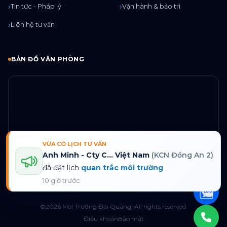
Tin tức - Pháp lý
Vận hành & bảo trì
Liên hệ tư vấn
BẢN ĐỒ VĂN PHÒNG
VỪA CÓ LỊCH TƯ VẤN
Chỉ đường
Anh Minh - Cty C... Việt Nam
(KCN Đồng An 2)
đã đặt lịch
quan trắc môi trường
10 giờ trước
©2026 Môi Trường Đại Quang. All rights reserved.
Điều khoản
Bảo mật