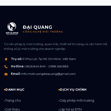
ĐẠI QUANG
CÔNG NGHỆ MÔI TRƯỜNG
Tư vấn pháp lý môi trường, quan trắc, thiết kế thi công và vận hành hệ
thống xử lý môi trường cho doanh nghiệp.
Trụ sở:
P.Phú Lợi, Tp Hồ Chí Minh, Việt Nam
Hotline:
0826.849.849 - 0388.566.886
Email:
info.moitruongdaiquang@gmail.com
DANH MỤC
DỊCH VỤ CHÍNH
Trang chủ
Giấy phép môi trường
Giới thiệu
Lập hồ sơ ĐTM