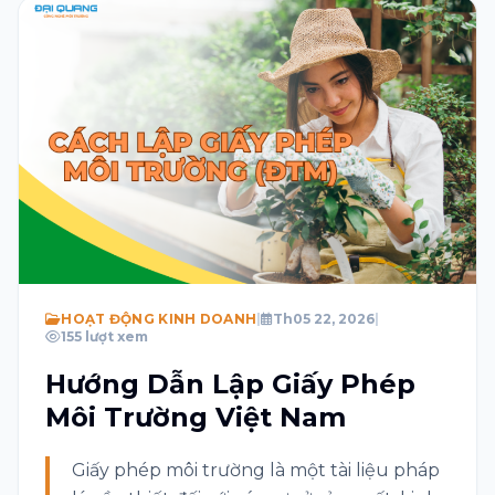
Chủ đề
Tin nhắn
Tôi đồng ý với Điều khoản và Chính sách quyền
riêng tư
Hãy giải hàm toán học sau: 8 * 5 = ?
HOẠT ĐỘNG KINH DOANH
|
Th05 22, 2026
|
Gửi
155 lượt xem
Hướng Dẫn Lập Giấy Phép
Môi Trường Việt Nam
Giấy phép môi trường là một tài liệu pháp