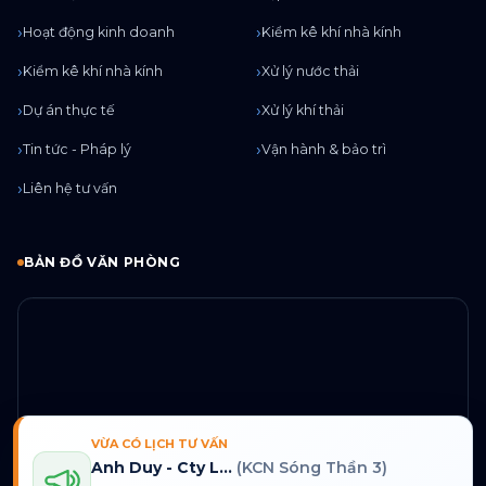
Hoạt động kinh doanh
Kiểm kê khí nhà kính
Kiểm kê khí nhà kính
Xử lý nước thải
Dự án thực tế
Xử lý khí thải
Tin tức - Pháp lý
Vận hành & bảo trì
Liên hệ tư vấn
BẢN ĐỒ VĂN PHÒNG
VỪA CÓ LỊCH TƯ VẤN
Chỉ đường
Anh Duy - Cty L...
(KCN Sóng Thần 3)