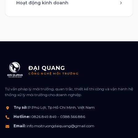
Hoạt động kinh doanh
ĐẠI QUANG
CÔNG NGHỆ MÔI TRƯỜNG
Tư vấn pháp lý môi trường, quan trắc, thiết kế thi công và vận hành hệ
thống xử lý môi trường cho doanh nghiệp.
Trụ sở:
P.Phú Lợi, Tp Hồ Chí Minh, Việt Nam
Hotline:
0826.849.849 - 0388.566.886
Email:
info.moitruongdaiquang@gmail.com