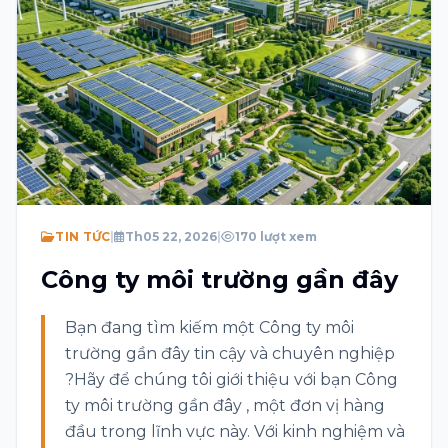
Chủ đề
Tin nhắn
Tôi đồng ý với Điều khoản và Chính sách quyền
riêng tư
Hãy giải hàm toán học sau: 9 + 5 = ?
TIN TỨC
|
Th05 22, 2026
|
170 lượt xem
Công ty môi trường gần đây
Gửi
Bạn đang tìm kiếm một Công ty môi
trường gần đây tin cậy và chuyên nghiệp
?Hãy để chúng tôi giới thiệu với bạn Công
ty môi trường gần đây , một đơn vị hàng
đầu trong lĩnh vực này. Với kinh nghiệm và