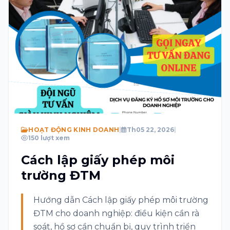
Chủ đề
Tin nhắn
Tôi đồng ý với Điều khoản và Chính sách quyền
riêng tư
Hãy giải hàm toán học sau: 6 + 2 = ?
HOẠT ĐỘNG KINH DOANH
|
Th05 22, 2026
|
150 lượt xem
Gửi
Cách lập giấy phép môi
trường ĐTM
Hướng dẫn Cách lập giấy phép môi trường
ĐTM cho doanh nghiệp: điều kiện cần rà
soát, hồ sơ cần chuẩn bị, quy trình triển