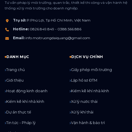
Tư vấn pháp lý môi trường, quan trắc, thiết kế thi công và vận hành hệ
thống xử lý môi trường cho doanh nghiệp.
Trụ sở:
P.Phú Lợi, Tp Hồ Chí Minh, Việt Nam
Hotline:
0826.849.849 - 0388.566.886
Email:
info.moitruongdaiquang@gmail.com
DANH MỤC
DỊCH VỤ CHÍNH
Trang chủ
Giấy phép môi trường
Giới thiệu
Lập hồ sơ ĐTM
Hoạt động kinh doanh
Kiểm kê khí nhà kính
Kiểm kê khí nhà kính
Xử lý nước thải
Dự án thực tế
Xử lý khí thải
Tin tức - Pháp lý
Vận hành & bảo trì