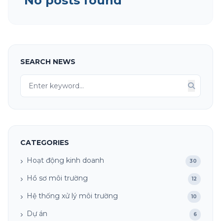
No posts found
Chủ đề
Tin nhắn
SEARCH NEWS
Tôi đồng ý với Điều khoản và Chính sách quyền
riêng tư
Hãy giải hàm toán học sau: 6 - 4 = ?
CATEGORIES
Gửi
Hoạt động kinh doanh
30
Hồ sơ môi trường
12
Hệ thống xử lý môi trường
10
Dự án
6